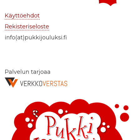
Käyttöehdot
Rekisteriseloste
info(at)pukkijouluksi.fi
Palvelun tarjoaa