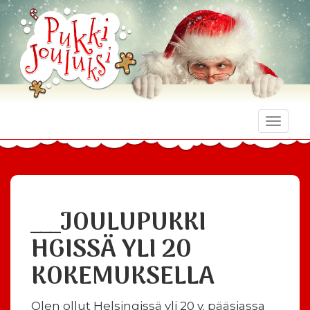
Toggle
naviga
___JOULUPUKKI
HGISSÄ YLI 20
KOKEMUKSELLA
Olen ollut Helsingissä yli 20 v. pääsiassa