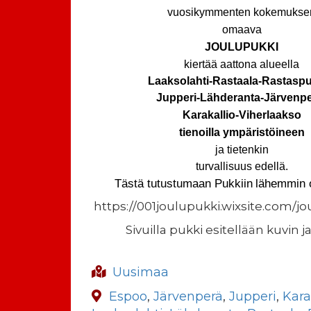
vuosikymmenten kokemukse
omaava
JOULUPUKKI
kiertää aattona alueella
Laaksolahti-Rastaala-Rastaspu
Jupperi-Lähderanta-Järvenpe
Karakallio-Viherlaakso
tienoilla ympäristöineen
ja tietenkin
turvallisuus edellä.
Tästä tutustumaan
Pu
kkiin
lähemmin 
https://001joulupukki.wixsite.com/j
Sivuilla pukki esitellään kuvin j
Uusimaa
Espoo
,
Järvenperä
,
Jupperi
,
Kara