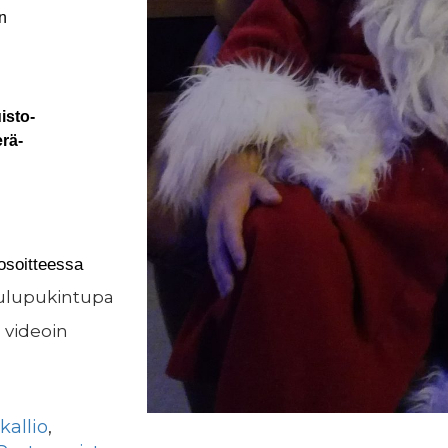
n
isto-
rä-
osoitteessa
oulupukintupa
a videoin
kallio
,