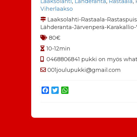
Laaksolahti
,
Lähderanta
,
Rastaala
,
Viherlaakso
Laaksolahti-Rastaala-Rastaspuis
Lähderanta-Järvenperä-Karakallio-
80€
10-12min
0468806841 pukki on myös what
001joulupukki@gmail.com
Facebook
Twitter
WhatsApp