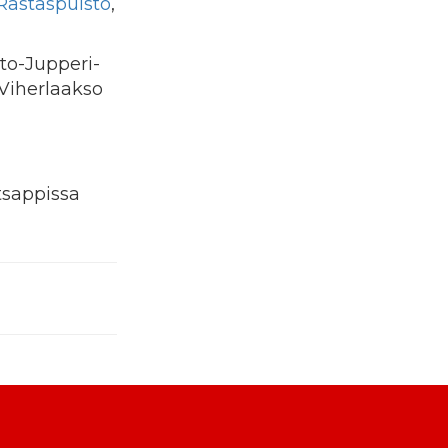
Rastaspuisto
,
to-Jupperi-
Viherlaakso
sappissa