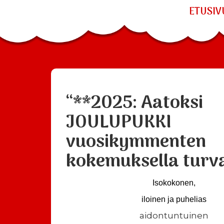
ETUSIV
“**2025: Aatoksi
JOULUPUKKI
vuosikymmenten
kokemuksella turval
Isokokonen,
iloinen ja puhelias
aidontuntuinen