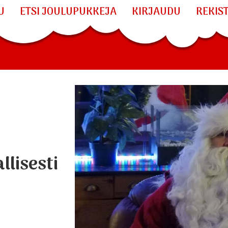
U
ETSI JOULUPUKKEJA
KIRJAUDU
REKIS
lisesti