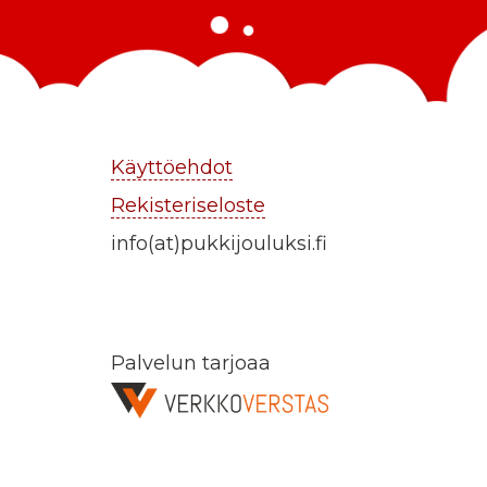
Käyttöehdot
Rekisteriseloste
info(at)pukkijouluksi.fi
Palvelun tarjoaa