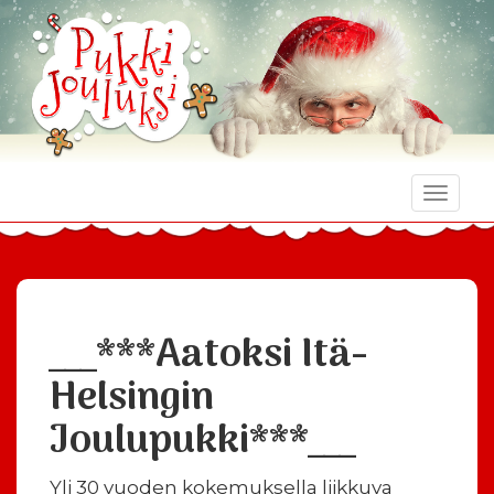
Toggle
naviga
___***Aatoksi Itä-
Helsingin
Joulupukki***___
Yli 30 vuoden kokemuksella liikkuva