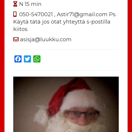
N 15 min
050-5470021 , Astir71@gmail.com Ps.
Käytä tätä jos otat yhteyttä s-postilla
kiitos.
asisja@luukku.com
Facebook
Twitter
WhatsApp