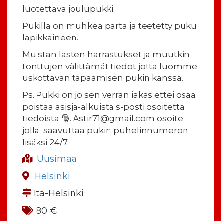
luotettava joulupukki.
Pukilla on muhkea parta ja teetetty puku
lapikkaineen.
Muistan lasten harrastukset ja muutkin
tonttujen välittämät tiedot jotta luomme
uskottavan tapaamisen pukin kanssa.
Ps. Pukki on jo sen verran iäkäs ettei osaa
poistaa asisja-alkuista s-posti osoitetta
tiedoista 🎅. Astir71@gmail.com osoite
jolla saavuttaa pukin puhelinnumeron
lisäksi 24/7.
Uusimaa
Helsinki
Itä-Helsinki
80 €