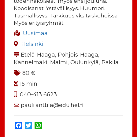
todennäköisesti myös ensi jouluna.
Koodisanat: Ystävällisyys. Huumori.
Täsmällisyys. Tarkkuus yksityiskohdissa.
Myös erityisryhmät.
Uusimaa
Helsinki
Etelä-Haaga, Pohjois-Haaga,
Kannelmäki, Malmi, Oulunkylä, Pakila
80 €
15 min
040-413 6623
pauli.anttila@edu.hel.fi
Facebook
Twitter
WhatsApp