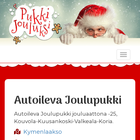
Toggle
naviga
Autoileva Joulupukki
Autoileva Joulupukki jouluaattona -25,
Kouvola-Kuusankoski-Valkeala-Koria.
Kymenlaakso