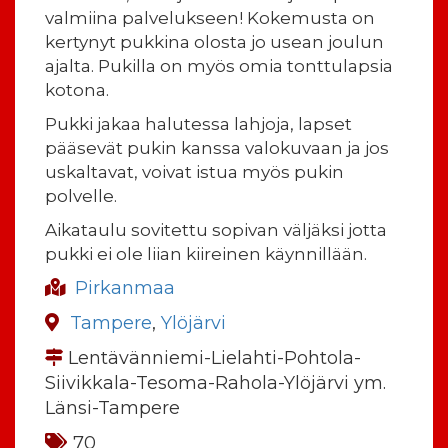
valmiina palvelukseen! Kokemusta on
kertynyt pukkina olosta jo usean joulun
ajalta. Pukilla on myös omia tonttulapsia
kotona.
Pukki jakaa halutessa lahjoja, lapset
pääsevät pukin kanssa valokuvaan ja jos
uskaltavat, voivat istua myös pukin
polvelle.
Aikataulu sovitettu sopivan väljäksi jotta
pukki ei ole liian kiireinen käynnillään.
Pirkanmaa
Tampere
,
Ylöjärvi
Lentävänniemi-Lielahti-Pohtola-
Siivikkala-Tesoma-Rahola-Ylöjärvi ym.
Länsi-Tampere
70