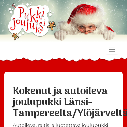
Toggle
naviga
Kokenut ja autoileva
joulupukki Länsi-
Tampereelta/Ylöjärvelt
Autoileva, raitis ja luotettava joulupukki