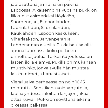
jouluaattona ja muinakin päivinä
Espoossa! Aikaisempina vuosina pukki on
liikkunut esimerkiksi Nöykkiön,
Suomenojan, Espoonlahden,
Laurinlahden, Saunalahden,
Kauklahden, Espoon keskuksen,
Viherlaakson, Järvenperän ja
Lähderannan alueilla. Pukki haluaa olla
apuna luomassa koko perheen
onnellista joulua. Tärkeintä joulussa on
lasten ilo ja elämys. Pukilla on mukanaan
muistivihko, jonka avulla hän muistaa
lasten nimet ja harrastukset.
Vierailuaika perheessä on noin 10-15
minuuttia. Sen aikana voidaan jutella,
laulaa yhdessä, aloittaa lahjojen jakoa,
ottaa kuvia… Pukki on sovittuna aikana
oikeassa paikassa.