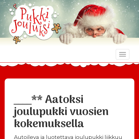
Toggle
naviga
____** Aatoksi
joulupukki vuosien
kokemuksella
Autoileva ja luotettava joulupukki liikkuu