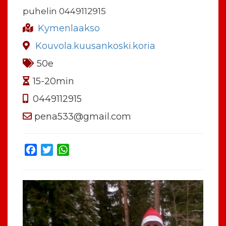
puhelin 0449112915
Kymenlaakso
Kouvola.kuusankoski.koria
50e
15-20min
0449112915
pena533@gmail.com
Facebook
Twitter
WhatsApp