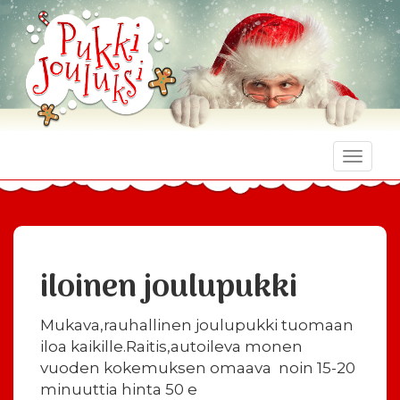
Toggle
naviga
iloinen joulupukki
Mukava,rauhallinen joulupukki tuomaan
iloa kaikille.Raitis,autoileva monen
vuoden kokemuksen omaava noin 15-20
minuuttia hinta 50 e