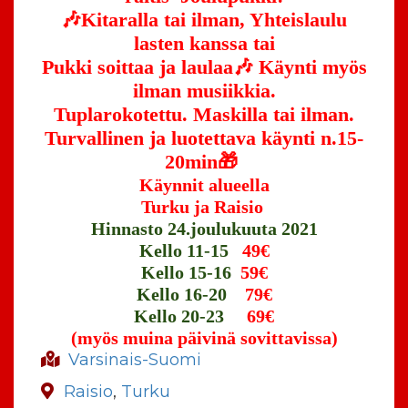
🎶Kitaralla tai ilman, Yhteislaulu
lasten kanssa tai
Pukki soittaa ja laulaa🎶
Käynti myös
ilman musiikkia.
Tuplarokotettu. Maskilla tai ilman.
Turvallinen ja luotettava käynti n.15-
20min🎁
Käynnit alueella
Turku ja Raisio
Hinnasto 24.joulukuuta 2021
Kello 11-15
49€
Kello 15-16
59€
Kello 16-20
79€
Kello 20-23
69€
(myös muina päivinä sovittavissa)
Varsinais-Suomi
Raisio
,
Turku