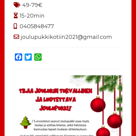
49-79€
15-20min
0405848477
joulupukkikotiin2021@gmail.com
Facebook
Twitter
WhatsApp