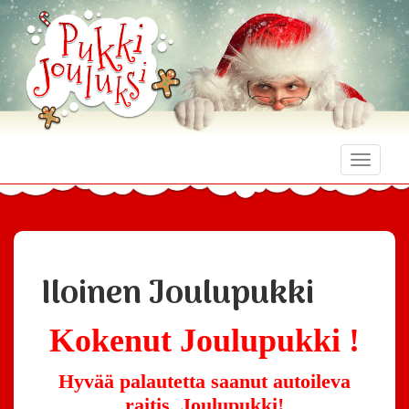
Toggle
naviga
Iloinen Joulupukki
Kokenut
Joulupukki !
Hyvää palautetta saanut autoileva
raitis Joulupukki!