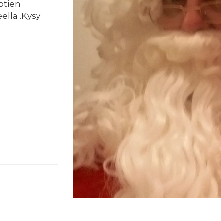
otien
lla .Kysy