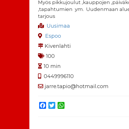
Myös pikkujoulut ,kauppojen ,päiväk
,tapahtumien ym. Uudenmaan aluee
tarjous
Uusimaa
Espoo
Kivenlahti
100
10 min
0449996110
jarre.tapio@hotmail.com
Facebook
Twitter
WhatsApp