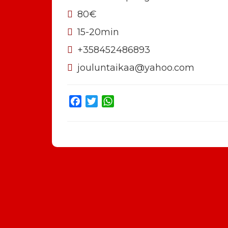
80€
15-20min
+358452486893
jouluntaikaa@yahoo.com
Facebook
Twitter
WhatsApp