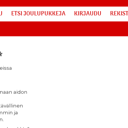
U
ETSI JOULUPUKKEJA
KIRJAUDU
REKIS
*
eissa
anaan aidon
tävällinen
mmin ja
n.