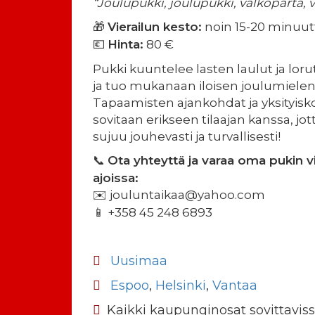
“Joulupukki, joulupukki, valkoparta, 
Vierailun kesto:
noin 15-20 minuut
🎁
Hinta:
80 €
💶
Pukki kuuntelee lasten laulut ja lorut
ja tuo mukanaan iloisen joulumielen
Tapaamisten ajankohdat ja yksityis
sovitaan erikseen tilaajan kanssa, jott
sujuu jouhevasti ja turvallisesti!
Ota yhteyttä ja varaa oma pukin vi
📞
ajoissa:
jouluntaikaa@yahoo.com
✉️
+358 45 248 6893
📱
Uusimaa
Espoo
,
Helsinki
,
Vantaa
Kaikki kaupunginosat sovittavis