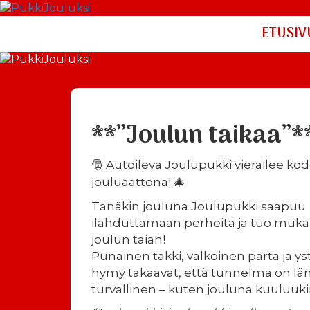
ETUSIV
**”Joulun taikaa”*
Autoileva Joulupukki vierailee kod
🎅
jouluaattona!
🎄
Tänäkin jouluna Joulupukki saapuu
ilahduttamaan perheitä ja tuo muk
joulun taian!
Punainen takki, valkoinen parta ja ys
hymy takaavat, että tunnelma on lä
turvallinen – kuten jouluna kuuluuki