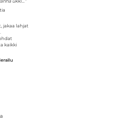
vanha ukki…”
tia
, jakaa lahjat
.
kohdat
a kaikki
erailu
sa