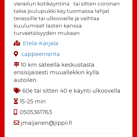
vierailun kotikäyntinä tai sitten coronan
takia joulupukki käy tuomas
sa lahjat
terassille tai ulkoovelle ja vaihtaa
kuulumiset lasten kanssa
turvaetäisyyden mukaan.
Etelä-Karjala
Lappeenranta
10 km säteellä keskustasta
ensisijaisesti muuallekkin kyllä
autoilen.
60e tai sitten 40 e käynti ulkoovella
15-25 min
0505361763
jmaijanen@jippii.fi