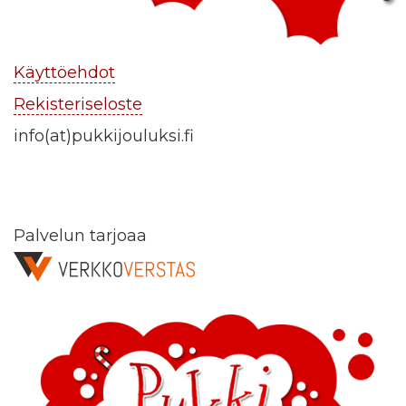
Käyttöehdot
Rekisteriseloste
info(at)pukkijouluksi.fi
Palvelun tarjoaa