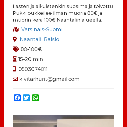
Lasten ja aikuistenkin suosima ja toivottu
Pukki pukkeilee ilman muoria 80€ ja
muorin kera 100€ Naantalin alueella.
Varsinais-Suomi
Naantali
,
Raisio
80-100€
15-20 min
0503074011
kivitarhurit@gmail.com
Facebook
Twitter
WhatsApp