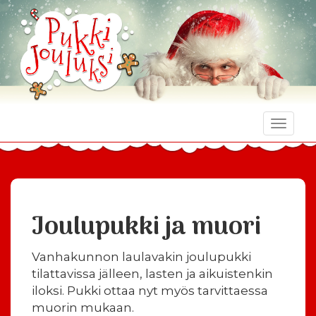
Toggle
naviga
Joulupukki ja muori
Vanhakunnon laulavakin joulupukki
tilattavissa jälleen, lasten ja aikuistenkin
iloksi. Pukki ottaa nyt myös tarvittaessa
muorin mukaan.