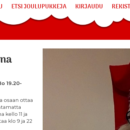
U
ETSI JOULUPUKKEJA
KIRJAUDU
REKIS
una
klo 19.20-
a osaan ottaa
ohtamatta
 kello 11 ja
taa klo 9 ja 22