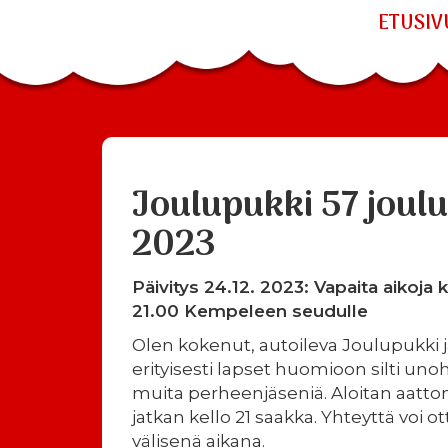
ETUSIV
Joulupukki 57 joul
2023
Päivitys 24.12. 2023: Vapaita aikoja 
21.00 Kempeleen seudulle
Olen kokenut, autoileva Joulupukki j
erityisesti lapset huomioon silti un
muita perheenjäseniä. Aloitan aattona
jatkan kello 21 saakka. Yhteyttä voi ot
välisenä aikana.