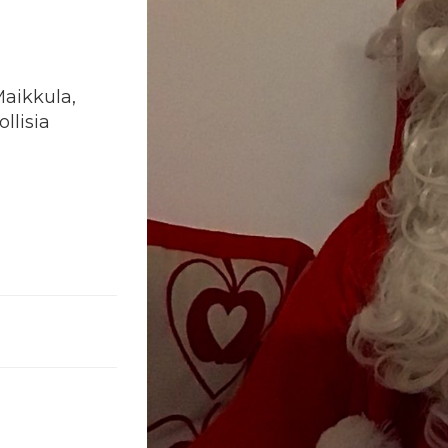
Maikkula,
llisia