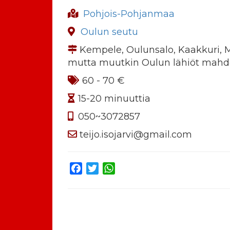
Pohjois-Pohjanmaa
Oulun seutu
Kempele, Oulunsalo, Kaakkuri, 
mutta muutkin Oulun lähiöt mahdo
60 - 70 €
15-20 minuuttia
050~3072857
teijo.isojarvi@gmail.com
Facebook
Twitter
WhatsApp