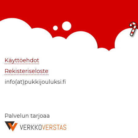
Käyttöehdot
Rekisteriseloste
info(at)pukkijouluksi.fi
Palvelun tarjoaa