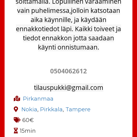
soittamalla. Lopullinen varaaminen
vain puhelimessa,jolloin katsotaan
aika käynnille, ja käydään
ennakkotiedot läpi. Kaikki toiveet ja
tiedot ennakkon jotta saadaan
käynti onnistumaan.
0504062612
tilauspukki@gmail.com
Pirkanmaa
Nokia
,
Pirkkala
,
Tampere
60€
15min