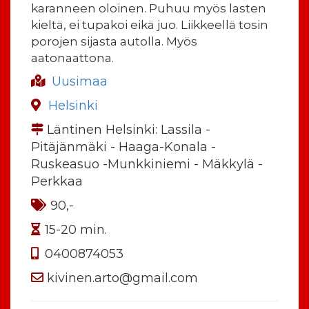
karanneen oloinen. Puhuu myös lasten
kieltä, ei tupakoi eikä juo. Liikkeellä tosin
porojen sijasta autolla. Myös
aatonaattona.
Uusimaa
Helsinki
Läntinen Helsinki: Lassila -
Pitäjänmäki - Haaga-Konala -
Ruskeasuo -Munkkiniemi - Mäkkylä -
Perkkaa
90,-
15-20 min.
0400874053
kivinen.arto@gmail.com