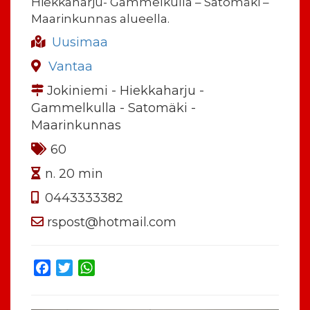
Hiekkaharju- Gammelkulla – Satomäki –
Maarinkunnas alueella.
Uusimaa
Vantaa
Jokiniemi - Hiekkaharju -
Gammelkulla - Satomäki -
Maarinkunnas
60
n. 20 min
0443333382
rspost@hotmail.com
Facebook
Twitter
WhatsApp