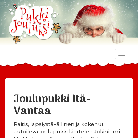
Toggle
naviga
Joulupukki Itä-
Vantaa
Raitis, lapsiystävällinen ja kokenut
autoileva joulupukki kiertelee Jokiniemi –