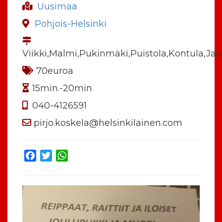
Uusimaa
Pohjois-Helsinki
Viikki,Malmi,Pukinmäki,Puistola,Kontula,Ja
70euroa
15min.-20min
040-4126591
pirjo.koskela@helsinkilainen.com
Facebook
Twitter
WhatsApp