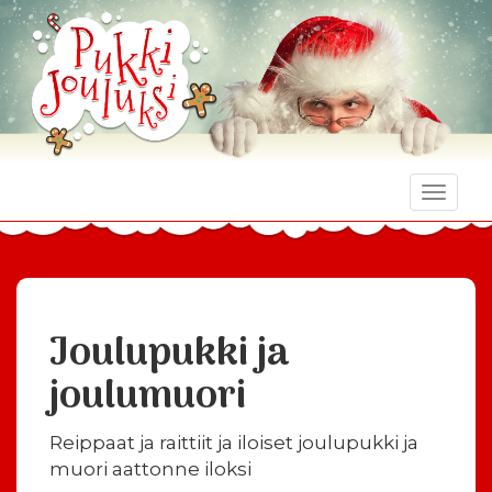
Toggle
naviga
Joulupukki ja
joulumuori
Reippaat ja raittiit ja iloiset joulupukki ja
muori aattonne iloksi