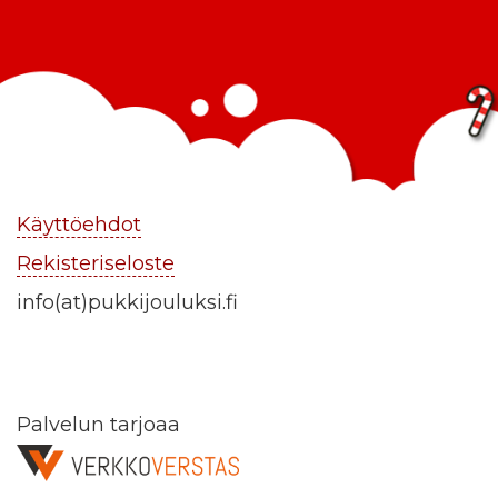
Käyttöehdot
Rekisteriseloste
info(at)pukkijouluksi.fi
Palvelun tarjoaa