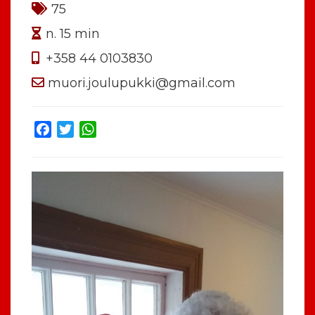
75
n. 15 min
+358 44 0103830
muori.joulupukki@gmail.com
Facebook
Twitter
WhatsApp