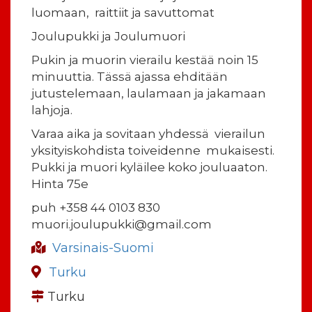
luomaan, raittiit ja savuttomat
Joulupukki ja Joulumuori
Pukin ja muorin vierailu kestää noin 15
minuuttia. Tässä ajassa ehditään
jutustelemaan, laulamaan ja jakamaan
lahjoja.
Varaa aika ja sovitaan yhdessä vierailun
yksityiskohdista toiveidenne mukaisesti.
Pukki ja muori kyläilee koko jouluaaton.
Hinta 75e
puh +358 44 0103 830
muori.joulupukki@gmail.com
Varsinais-Suomi
Turku
Turku