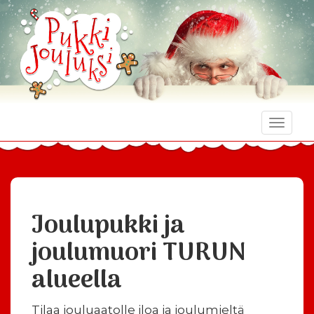
Toggle
naviga
Joulupukki ja
joulumuori TURUN
alueella
Tilaa jouluaatolle iloa ja joulumieltä