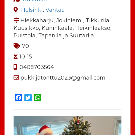
Helsinki
,
Vantaa
Hiekkaharju, Jokiniemi, Tikkurila,
Kuusikko, Kuninkaala, Heikinlaakso,
Puistola, Tapanila ja Suutarila
70
10-15
0408703564
pukkijatonttu2023@gmail.com
Facebook
Twitter
WhatsApp