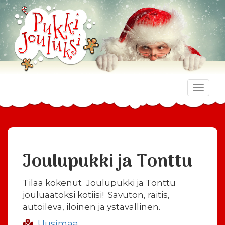
Toggle
naviga
Joulupukki ja Tonttu
Tilaa kokenut Joulupukki ja Tonttu
jouluaatoksi kotiisi! Savuton, raitis,
autoileva, iloinen ja ystävällinen.
Uusimaa