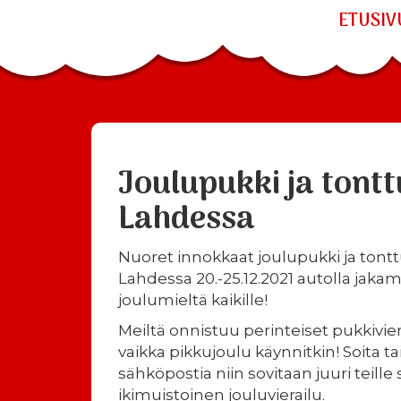
ETUSIV
Joulupukki ja tontt
Lahdessa
Nuoret innokkaat joulupukki ja tonttu
Lahdessa 20.-25.12.2021 autolla jaka
joulumieltä kaikille!
Meiltä onnistuu perinteiset pukkivier
vaikka pikkujoulu käynnitkin! Soita tai
sähköpostia niin sovitaan juuri teille 
ikimuistoinen jouluvierailu.