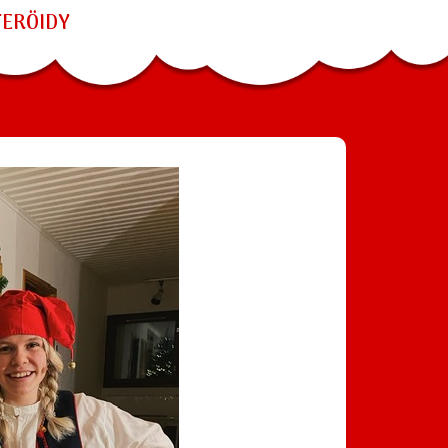
TERÖIDY