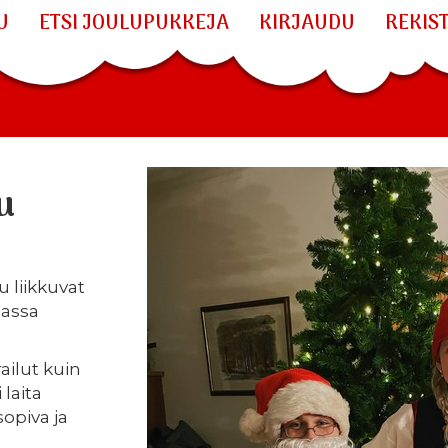
U
ETSI JOULUPUKKEJA
KIRJAUDU
REKIS
u
 liikkuvat
massa
ailut kuin
 laita
sopiva ja