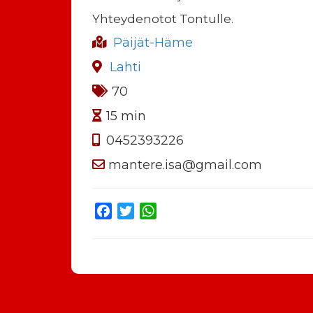
Yhteydenotot Tontulle.
Päijät-Häme
Lahti
70
15 min
0452393226
mantere.isa@gmail.com
Facebook
Twitter
WhatsApp