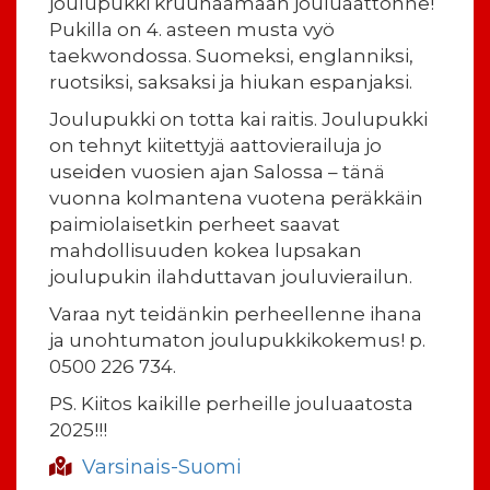
joulupukki kruunaamaan jouluaattonne!
Pukilla on 4. asteen musta vyö
taekwondossa. Suomeksi, englanniksi,
ruotsiksi, saksaksi ja hiukan espanjaksi.
Joulupukki on totta kai raitis. Joulupukki
on tehnyt kiitettyjä aattovierailuja jo
useiden vuosien ajan Salossa – tänä
vuonna kolmantena vuotena peräkkäin
paimiolaisetkin perheet saavat
mahdollisuuden kokea lupsakan
joulupukin ilahduttavan jouluvierailun.
Varaa nyt teidänkin perheellenne ihana
ja unohtumaton joulupukkikokemus! p.
0500 226 734.
PS. Kiitos kaikille perheille jouluaatosta
2025!!!
Varsinais-Suomi