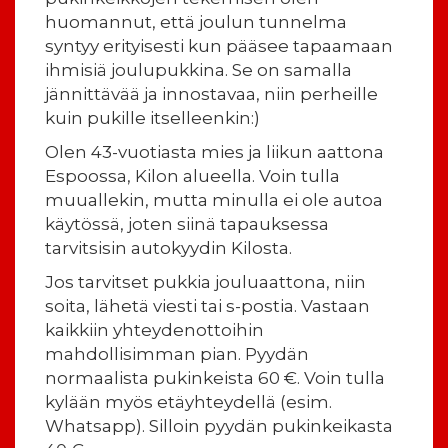
huomannut, että joulun tunnelma
syntyy erityisesti kun pääsee tapaamaan
ihmisiä joulupukkina. Se on samalla
jännittävää ja innostavaa, niin perheille
kuin pukille itselleenkin:)
Olen 43-vuotiasta mies ja liikun aattona
Espoossa, Kilon alueella. Voin tulla
muuallekin, mutta minulla ei ole autoa
käytössä, joten siinä tapauksessa
tarvitsisin autokyydin Kilosta.
Jos tarvitset pukkia jouluaattona, niin
soita, lähetä viesti tai s-postia. Vastaan
kaikkiin yhteydenottoihin
mahdollisimman pian. Pyydän
normaalista pukinkeista 60 €. Voin tulla
kylään myös etäyhteydellä (esim.
Whatsapp). Silloin pyydän pukinkeikasta