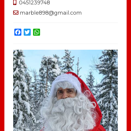
0451239748
marble898@gmail.com
Facebook
Twitter
WhatsApp