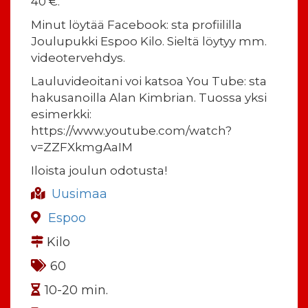
40 €.
Minut löytää Facebook: sta profiililla
Joulupukki Espoo Kilo. Sieltä löytyy mm.
videotervehdys.
Lauluvideoitani voi katsoa You Tube: sta
hakusanoilla Alan Kimbrian. Tuossa yksi
esimerkki:
https://www.youtube.com/watch?
v=ZZFXkmgAaIM
Iloista joulun odotusta!
Uusimaa
Espoo
Kilo
60
10-20 min.