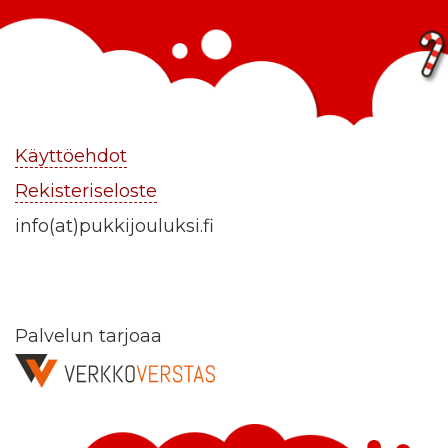
Käyttöehdot
Rekisteriseloste
info(at)pukkijouluksi.fi
Palvelun tarjoaa