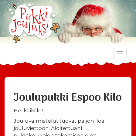
Toggle
naviga
Joulupukki Espoo Kilo
Hei kaikille!
Jouluvalmistelut tuovat paljon iloa
jouluviettoon. Aloitettuani
pukinkeikkojen tekemisen olen