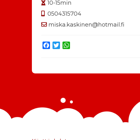
10-15min
0504315704
miska.kaskinen@hotmail.fi
Facebook
Twitter
WhatsApp