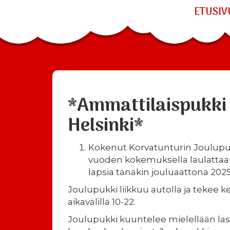
ETUSIV
*Ammattilaispukki
Helsinki*
Kokenut Korvatunturin Joulupuk
vuoden kokemuksella laulattaa j
lapsia tänäkin jouluaattona 2025
Joulupukki liikkuu autolla ja tekee k
aikavälillä 10-22.
Joulupukki kuuntelee mielellään las