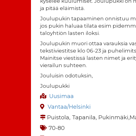
kyselee kuulumiset. Joulupukki on 
ja pitää eläimistä.
Joulupukin tapaaminen onnistuu m
jos pukin haluaa tilata esim pidemmä
taloyhtiön lasten iloksi.
Joulupukin muori ottaa varauksia va
tekstiviestitse klo 06-23 ja puhelimits
Mainitse viestissä lasten nimet ja eri
vierailun suhteen.
Jouluisin odotuksin,
Joulupukki
Uusimaa
Vantaa/Helsinki
Puistola, Tapanila, Pukinmäki,M
70-80