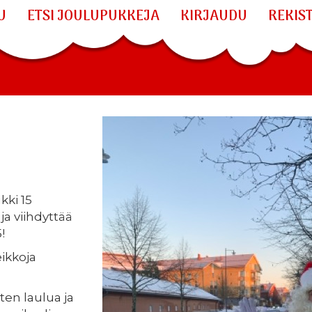
U
ETSI JOULUPUKKEJA
KIRJAUDU
REKIS
ki 15
a viihdyttää
!
eikkoja
ten laulua ja