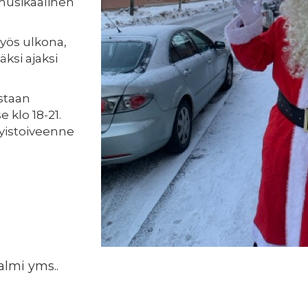
musikaalinen
yös ulkona,
ksi ajaksi
staan
e klo 18-21.
tyistoiveenne
almi yms..