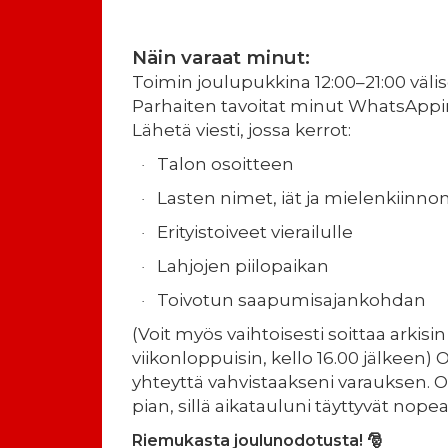
Näin varaat minut:
Toimin joulupukkina 12:00–21:00 väli
Parhaiten tavoitat minut WhatsAppin
Lähetä viesti, jossa kerrot:
Talon osoitteen
·
Lasten nimet, iät ja mielenkiinno
·
Erityistoiveet vierailulle
·
Lahjojen piilopaikan
·
Toivotun saapumisajankohdan
·
(Voit myös vaihtoisesti soittaa arkisin 
viikonloppuisin, kello 16.00 jälkeen)
yhteyttä vahvistaakseni varauksen. O
pian, sillä aikatauluni täyttyvät nopea
Riemukasta joulunodotusta!
🎅