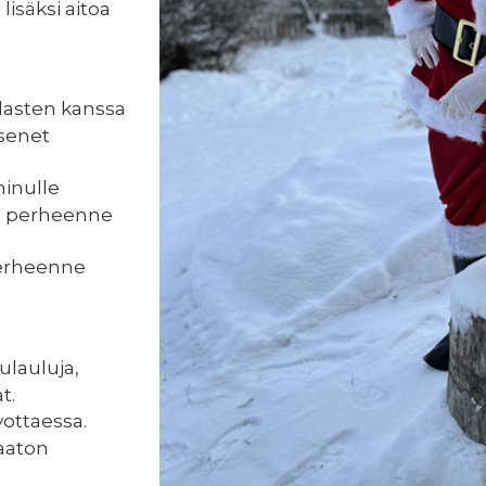
isäksi aitoa
lasten kanssa
senet
minulle
ta perheenne
erheenne
ulauluja,
t.
vottaessa.
uaaton