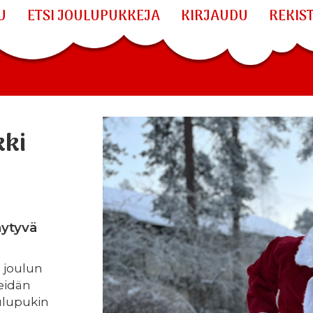
U
ETSI JOULUPUKKEJA
KIRJAUDU
REKIS
kki
äytyvä
a joulun
teidän
ulupukin