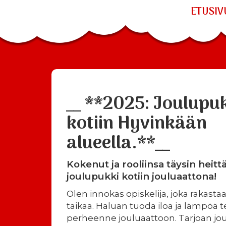
ETUSIV
__ **2025: Joulupu
kotiin Hyvinkään
alueella.**__
Kokenut ja rooliinsa täysin heitt
joulupukki kotiin jouluaattona!
Olen innokas opiskelija, joka rakasta
taikaa. Haluan tuoda iloa ja lämpöä 
perheenne jouluaattoon. Tarjoan jo