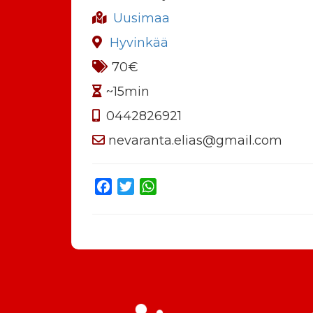
Uusimaa
Hyvinkää
70€
~15min
0442826921
nevaranta.elias@gmail.com
Facebook
Twitter
WhatsApp