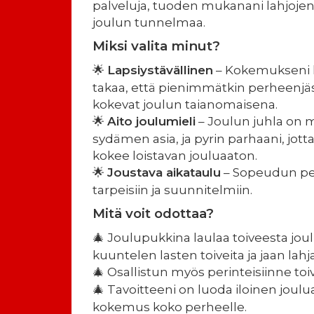
palveluja, tuoden mukanani lahjojen l
joulun tunnelmaa.
Miksi valita minut?
Lapsiystävällinen
– Kokemukseni 
🌟
takaa, että pienimmätkin perheenjä
kokevat joulun taianomaisena.
Aito joulumieli
– Joulun juhla on 
🌟
sydämen asia, ja pyrin parhaani, jot
kokee loistavan jouluaaton.
Joustava aikataulu
– Sopeudun p
🌟
tarpeisiin ja suunnitelmiin.
Mitä voit odottaa?
Joulupukkina laulaa toiveesta joul
🎄
kuuntelen lasten toiveita ja jaan lahja
Osallistun myös perinteisiinne toi
🎄
Tavoitteeni on luoda iloinen joul
🎄
kokemus koko perheelle.