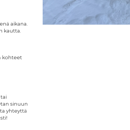
senä aikana.
 kautta.
n kohteet
tai
 Otan sinuun
ta yhteyttä
sti!