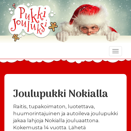
Toggle
naviga
Joulupukki Nokialla
Raitis, tupakoimaton, luotettava,
huumorintajuinen ja autoileva joulupukki
jakaa lahjoja Nokialla jouluaattona.
Kokemusta 14 vuotta. Lähetä