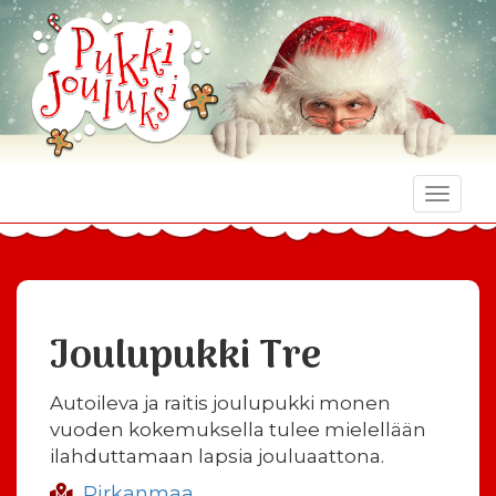
Toggle
naviga
Joulupukki Tre
Autoileva ja raitis joulupukki monen
vuoden kokemuksella tulee mielellään
ilahduttamaan lapsia jouluaattona.
Pirkanmaa