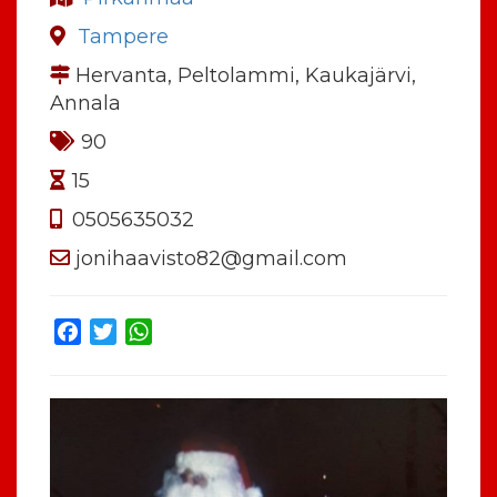
Tampere
Hervanta, Peltolammi, Kaukajärvi,
Annala
90
15
0505635032
jonihaavisto82@gmail.com
Facebook
Twitter
WhatsApp