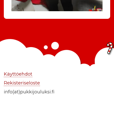
Käyttöehdot
Rekisteriseloste
info(at)pukkijouluksi.fi