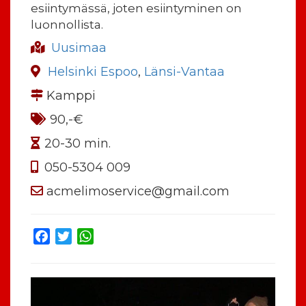
esiintymässä, joten esiintyminen on
luonnollista.
Uusimaa
Helsinki Espoo
,
Länsi-Vantaa
Kamppi
90,-€
20-30 min.
050-5304 009
acmelimoservice@gmail.com
Facebook
Twitter
WhatsApp