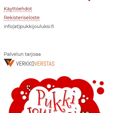
Käyttöehdot
Rekisteriseloste
info(at)pukkijouluksi.fi
Palvelun tarjoaa