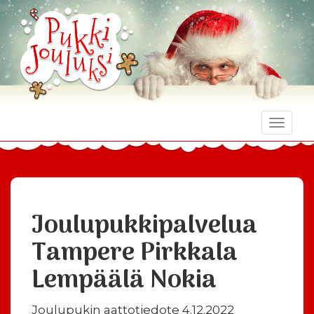
Toggle
naviga
Joulupukkipalvelua
Tampere Pirkkala
Lempäälä Nokia
Joulupukin aattotiedote 4.12.2022