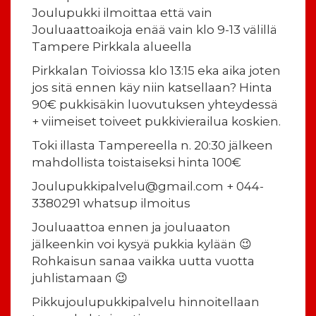
Joulupukki ilmoittaa että vain
Jouluaattoaikoja enää vain klo 9-13 välillä
Tampere Pirkkala alueella
Pirkkalan Toiviossa klo 13:15 eka aika joten
jos sitä ennen käy niin katsellaan? Hinta
90€ pukkisäkin luovutuksen yhteydessä
+ viimeiset toiveet pukkivierailua koskien.
Toki illasta Tampereella n. 20:30 jälkeen
mahdollista toistaiseksi hinta 100€
Joulupukkipalvelu@gmail.com + 044-
3380291 whatsup ilmoitus
Jouluaattoa ennen ja jouluaaton
jälkeenkin voi kysyä pukkia kylään 😉
Rohkaisun sanaa vaikka uutta vuotta
juhlistamaan 😉
Pikkujoulupukkipalvelu hinnoitellaan