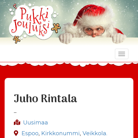
Toggle
naviga
Juho Rintala
–
Uusimaa
Espoo
,
Kirkkonummi
,
Veikkola.