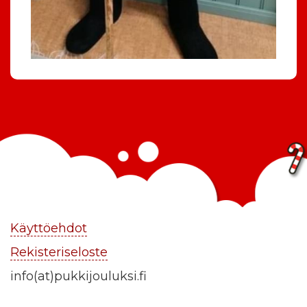
Käyttöehdot
Rekisteriseloste
info(at)pukkijouluksi.fi