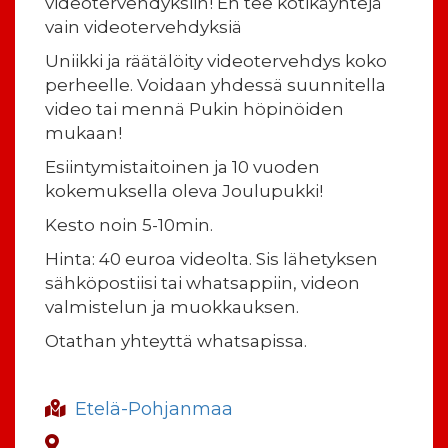
videotervehdyksiin! En tee kotikäyntejä
vain videotervehdyksiä
Uniikki ja räätälöity videotervehdys koko
perheelle. Voidaan yhdessä suunnitella
video tai mennä Pukin höpinöiden
mukaan!
Esiintymistaitoinen ja 10 vuoden
kokemuksella oleva Joulupukki!
Kesto noin 5-10min.
Hinta: 40 euroa videolta. Sis lähetyksen
sähköpostiisi tai whatsappiin, videon
valmistelun ja muokkauksen.
Otathan yhteyttä whatsapissa.
Etelä-Pohjanmaa