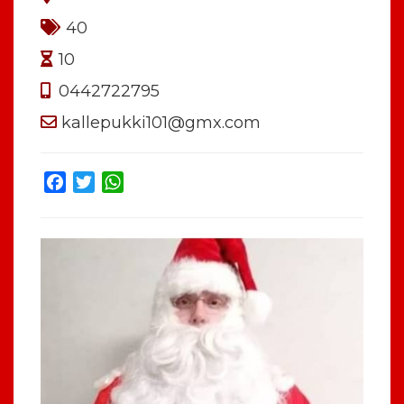
40
10
0442722795
kallepukki101@gmx.com
Facebook
Twitter
WhatsApp