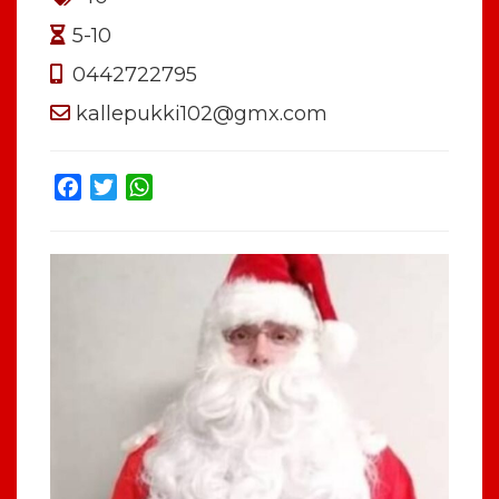
5-10
0442722795
kallepukki102@gmx.com
Facebook
Twitter
WhatsApp