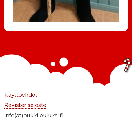
Käyttöehdot
Rekisteriseloste
info(at)pukkijouluksi.fi