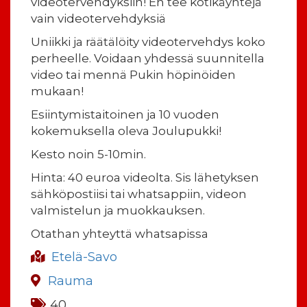
videotervehdyksiin! En tee kotikäyntejä
vain videotervehdyksiä
Uniikki ja räätälöity videotervehdys koko
perheelle. Voidaan yhdessä suunnitella
video tai mennä Pukin höpinöiden
mukaan!
Esiintymistaitoinen ja 10 vuoden
kokemuksella oleva Joulupukki!
Kesto noin 5-10min.
Hinta: 40 euroa videolta. Sis lähetyksen
sähköpostiisi tai whatsappiin, videon
valmistelun ja muokkauksen.
Otathan yhteyttä whatsapissa
Etelä-Savo
Rauma
40