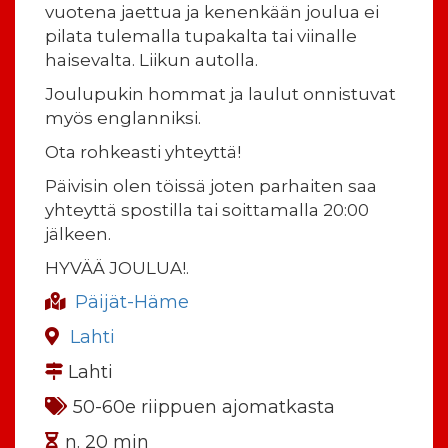
vuotena jaettua ja kenenkään joulua ei
pilata tulemalla tupakalta tai viinalle
haisevalta. Liikun autolla.
Joulupukin hommat ja laulut onnistuvat
myös englanniksi.
Ota rohkeasti yhteyttä!
Päivisin olen töissä joten parhaiten saa
yhteyttä spostilla tai soittamalla 20:00
jälkeen.
HYVÄÄ JOULUA!.
Päijät-Häme
Lahti
Lahti
50-60e riippuen ajomatkasta
n. 20 min