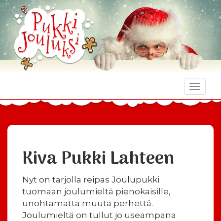
Toggle
naviga
Kiva Pukki Lahteen
Nyt on tarjolla reipas Joulupukki
tuomaan joulumieltä pienokaisille,
unohtamatta muuta perhettä.
Joulumieltä on tullut jo useampana