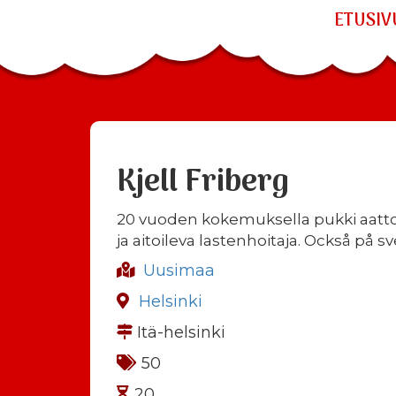
ETUSIV
Kjell Friberg
20 vuoden kokemuksella pukki aattoil
ja aitoileva lastenhoitaja. Också på s
Uusimaa
Helsinki
Itä-helsinki
50
20