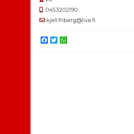
0453202190
kjell.friberg@live.fi
Facebook
Twitter
WhatsApp