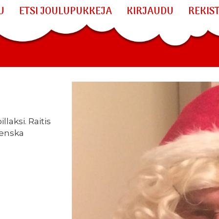
U
ETSI JOULUPUKKEJA
KIRJAUDU
REKIS
laksi. Raitis
venska