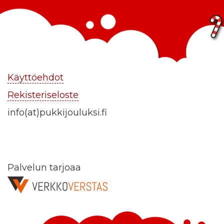
Käyttöehdot
Rekisteriseloste
info(at)pukkijouluksi.fi
Palvelun tarjoaa