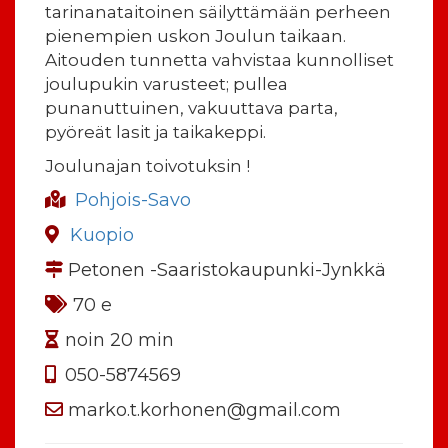
tarinanataitoinen säilyttämään perheen
pienempien uskon Joulun taikaan.
Aitouden tunnetta vahvistaa kunnolliset
joulupukin varusteet; pullea
punanuttuinen, vakuuttava parta,
pyöreät lasit ja taikakeppi.
Joulunajan toivotuksin !
Pohjois-Savo
Kuopio
Petonen -Saaristokaupunki-Jynkkä
70 e
noin 20 min
050-5874569
marko.t.korhonen@gmail.com