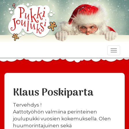
Toggle
naviga
Klaus Poskiparta
Tervehdys !
Aattotyöhön valmiina perinteinen
joulupukki vuosien kokemuksella. Olen
huumorintajuinen sekä