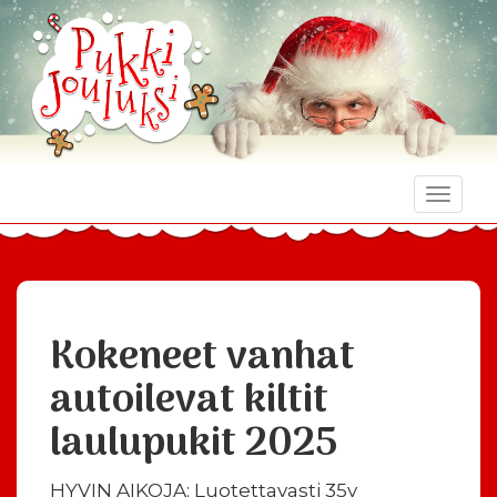
Toggle
naviga
Kokeneet vanhat
autoilevat kiltit
laulupukit 2025
HYVIN AIKOJA: Luotettavasti 35v