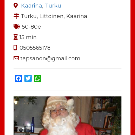
Kaarina
,
Turku
Turku, Littoinen, Kaarina
50-80e
15 min
0505565178
tapsanon@gmail.com
Facebook
Twitter
WhatsApp