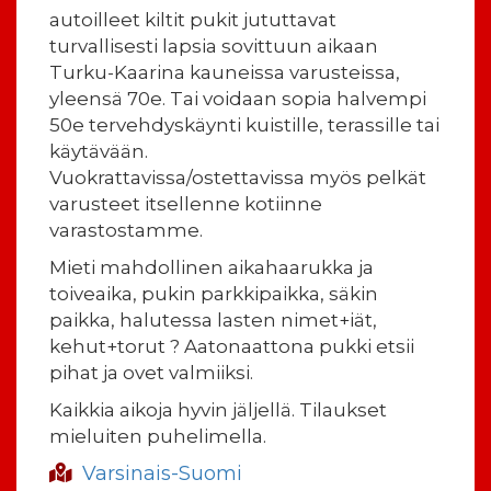
autoilleet kiltit pukit jututtavat
turvallisesti lapsia sovittuun aikaan
Turku-Kaarina kauneissa varusteissa,
yleensä 70e. Tai voidaan sopia halvempi
50e tervehdyskäynti kuistille, terassille tai
käytävään.
Vuokrattavissa/ostettavissa myös pelkät
varusteet itsellenne kotiinne
varastostamme.
Mieti mahdollinen aikahaarukka ja
toiveaika, pukin parkkipaikka, säkin
paikka, halutessa lasten nimet+iät,
kehut+torut ? Aatonaattona pukki etsii
pihat ja ovet valmiiksi.
Kaikkia aikoja hyvin jäljellä. Tilaukset
mieluiten puhelimella.
Varsinais-Suomi