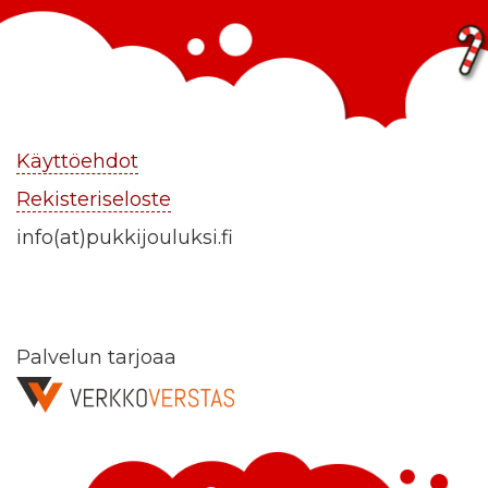
Käyttöehdot
Rekisteriseloste
info(at)pukkijouluksi.fi
Palvelun tarjoaa