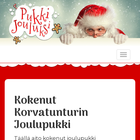
Toggle
naviga
Kokenut
Korvatunturin
Joulupukki
Täällä aito kokenut joulupukki