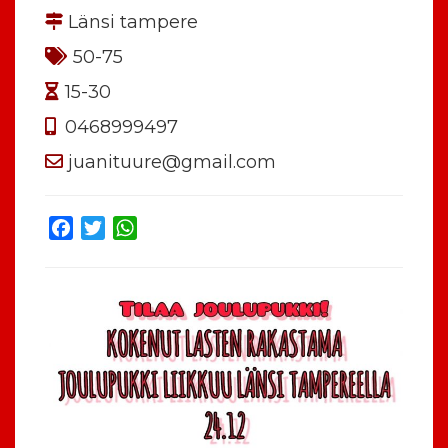
Länsi tampere
50-75
15-30
0468999497
juanituure@gmail.com
Facebook
Twitter
WhatsApp