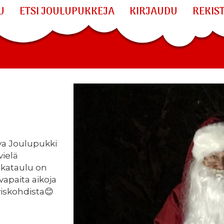
U
ETSI JOULUPUKKEJA
KIRJAUDU
REKIS
a Joulupukki
vielä
ikataulu on
vapaita aikoja
yiskohdista😊