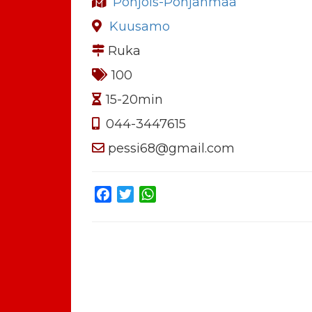
Pohjois-Pohjanmaa
Kuusamo
Ruka
100
15-20min
044-3447615
pessi68@gmail.com
Facebook
Twitter
WhatsApp