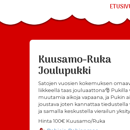
ETUSIV
Kuusamo-Ruka
Joulupukki
Satojen vuosien kokemuksen omaav
liikkeellä taas jouluaattona🎅 Pukilla 
muutamia aikoja vapaana, ja Pukin a
joustava joten kannattaa tiedustella 
ja samalla keskustella vierailun yksit
Hinta 100€ Kuusamo/Ruka