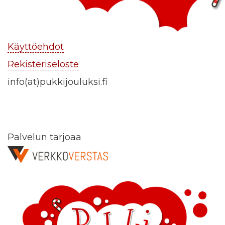
Käyttöehdot
Rekisteriseloste
info(at)pukkijouluksi.fi
Palvelun tarjoaa