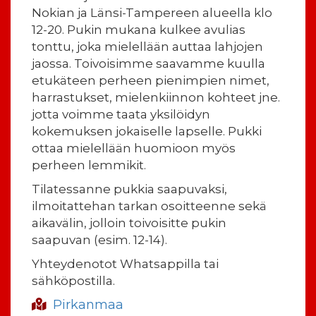
Nokian ja Länsi-Tampereen alueella klo
12-20. Pukin mukana kulkee avulias
tonttu, joka mielellään auttaa lahjojen
jaossa. Toivoisimme saavamme kuulla
etukäteen perheen pienimpien nimet,
harrastukset, mielenkiinnon kohteet jne.
jotta voimme taata yksilöidyn
kokemuksen jokaiselle lapselle. Pukki
ottaa mielellään huomioon myös
perheen lemmikit.
Tilatessanne pukkia saapuvaksi,
ilmoitattehan tarkan osoitteenne sekä
aikavälin, jolloin toivoisitte pukin
saapuvan (esim. 12-14).
Yhteydenotot Whatsappilla tai
sähköpostilla.
Pirkanmaa