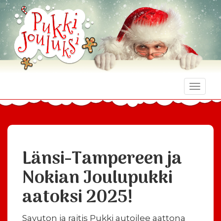
Toggle
naviga
Länsi-Tampereen ja
Nokian Joulupukki
aatoksi 2025!
Savuton ja raitis Pukki autoilee aattona