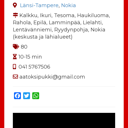
Länsi-Tampere
,
Nokia
Kalkku, Ikuri, Tesoma, Haukiluoma,
Rahola, Epilä, Lamminpää, Lielahti,
Lentävänniemi, Ryydynpohja, Nokia
(keskusta ja lähialueet)
80
10-15 min
041 5767506
aatoksipukki@gmail.com
Facebook
Twitter
WhatsApp