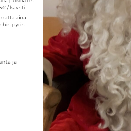
ällä pukilla on
€ / käynti.
ämättä aina
ihin pyrin
anta ja