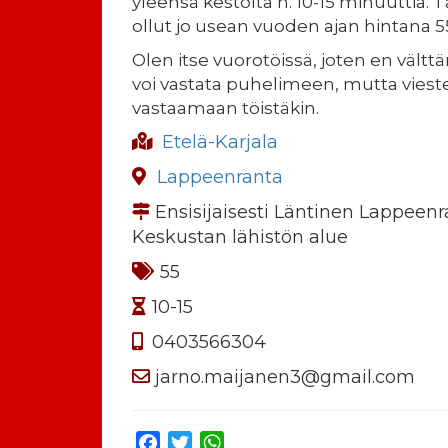
yleensä kestolta n. 10-15 minuuttia. T
ollut jo usean vuoden ajan hintana 55
Olen itse vuorotöissä, joten en vältt
voi vastata puhelimeen, mutta vieste
vastaamaan töistäkin.
Etelä-Karjala
Lappeenranta
Ensisijaisesti Läntinen Lappeenr
Keskustan lähistön alue
55
10-15
0403566304
jarno.maijanen3@gmail.com
Facebook
Twitter
WhatsApp