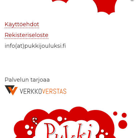
Käyttöehdot
Rekisteriseloste
info(at)pukkijouluksi.fi
Palvelun tarjoaa