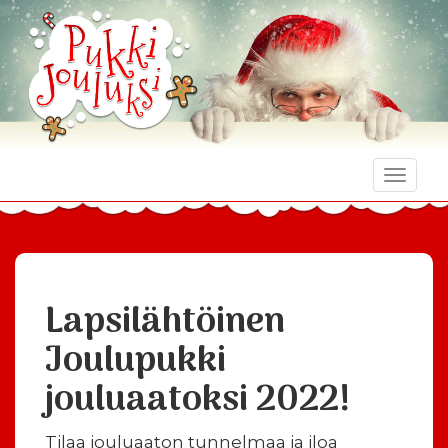
Toggle
naviga
Lapsilähtöinen
Joulupukki
jouluaatoksi 2022!
Tilaa jouluaaton tunnelmaa ja iloa