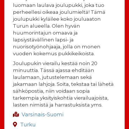
luomaan laulava joulupukki, joka tuo
perheellesi oikeaa joulumieltä! Tämä
joulupukki kyläilee koko jouluaaton
Turun alueella. Olen hyvän
huumorintajun omaava ja
lapsiystävällinen lapsi- ja
nuorisotyönohjaaja, jolla on monen
vuoden kokemus pukkikeikoista.
Joulupukin vierailu kestää noin 20
minuuttia. Tässä ajassa ehditään
laulamaan, jutustelemaan sekä
jakamaan lahjoja. Soita, tekstaa tai lähetä
sähköpostia, niin voidaan sopia
tarkempia yksityiskohtia vierailuajoista,
lasten nimistä ja harrastuksista yms.
Varsinais-Suomi
Turku