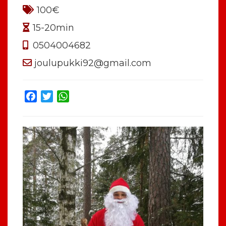
100€
15-20min
0504004682
joulupukki92@gmail.com
Facebook
Twitter
WhatsApp