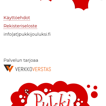
Käyttöehdot
Rekisteriseloste
info(at)pukkijouluksi.fi
Palvelun tarjoaa