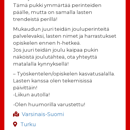
Tämä pukki ymmärtää perinteiden
päälle, mutta on samalla lasten
trendeistä perillä!
Mukaudun juuri teidän jouluperinteitä
palvelevaksi, lasten nimet ja harrastukset
opiskelen ennen h-hetkeä.
Jos juuri teidän joulu kaipaa pukin
näköistä joulutähteä, ota yhteyttä
matalalla kynnyksellä!
– Työskentelen/opiskelen kasvatusalalla.
Lasten kanssa olen tekemisissä
päivittäin!
-Liikun autolla!
-Olen huumorilla varustettu!
Varsinais-Suomi
Turku