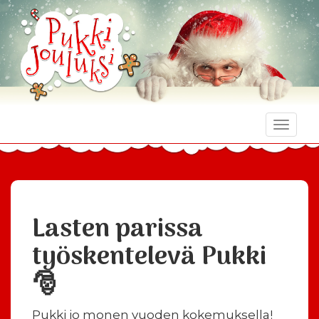
Toggle
naviga
Lasten parissa
työskentelevä Pukki
🎅
Pukki jo monen vuoden kokemuksella!