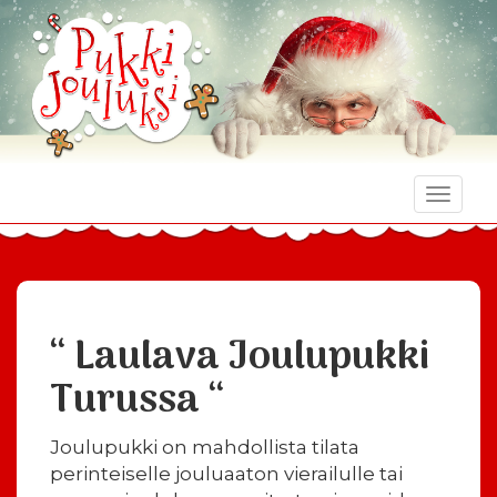
Toggle
naviga
“ Laulava Joulupukki
Turussa “
Joulupukki on mahdollista tilata
perinteiselle jouluaaton vierailulle tai