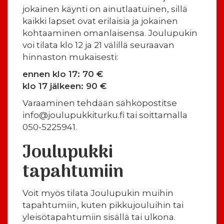
jokainen käynti on ainutlaatuinen, sillä
kaikki lapset ovat erilaisia ja jokainen
kohtaaminen omanlaisensa. Joulupukin
voi tilata klo 12 ja 21 välillä seuraavan
hinnaston mukaisesti:
ennen klo 17: 70 €
klo 17 jälkeen: 90 €
Varaaminen tehdään sähköpostitse
info@joulupukkiturku.fi tai soittamalla
050-5225941.
Joulupukki
tapahtumiin
Voit myös tilata Joulupukin muihin
tapahtumiin, kuten pikkujouluihin tai
yleisötapahtumiin sisällä tai ulkona.