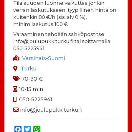
Tilaisuuden luonne vaikuttaa jonkin
verran laskutukseen, tyypillinen hinta on
kuitenkin 80 €/h (sis. alv 0 %),
minimilaskutus 100 €.
Varaaminen tehdään sähköpostitse
info@joulupukkiturku.fi tai soittamalla
050-5225941.
Varsinais-Suomi
Turku
70-90 €
10-15 min
050-5225941
info@joulupukkiturku.fi
Facebook
Twitter
WhatsApp