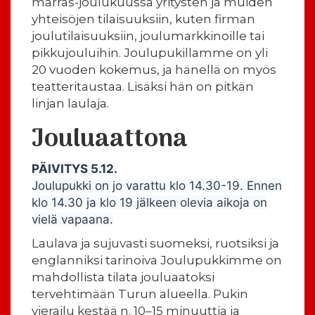
marras-joulukuussa yritysten ja muiden
yhteisöjen tilaisuuksiin, kuten firman
joulutilaisuuksiin, joulumarkkinoille tai
pikkujouluihin. Joulupukillamme on yli
20 vuoden kokemus, ja hänellä on myös
teatteritaustaa. Lisäksi hän on pitkän
linjan laulaja.
Jouluaattona
PÄIVITYS 5.12.
Joulupukki on jo varattu klo 14.30-19. Ennen
klo 14.30 ja klo 19 jälkeen olevia aikoja on
vielä vapaana.
Laulava ja sujuvasti suomeksi, ruotsiksi ja
englanniksi tarinoiva Joulupukkimme on
mahdollista tilata jouluaatoksi
tervehtimään Turun alueella. Pukin
vierailu kestää n. 10–15 minuuttia ja