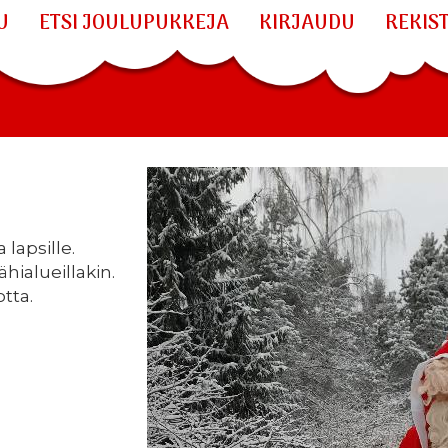
U
ETSI JOULUPUKKEJA
KIRJAUDU
REKIS
lapsille.
hialueillakin.
tta.