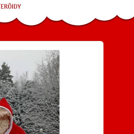
TERÖIDY