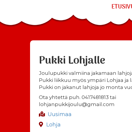
ETUSIV
Pukki Lohjalle
Joulupukki valmiina jakamaan lahjoja 
Pukki liikkuu myös ympäri Lohjaa ja lä
Pukki on jakanut lahjoja jo monta vuo
Ota yhtettä puh. 0417481813 tai
lohjanpukkijoulu@gmail.com
Uusimaa
Lohja