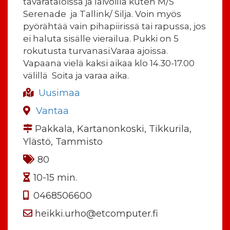
tavarataloissa ja laivoilla kuten M/S
Serenade ja Tallink/ Silja. Voin myös
pyörähtää vain pihapiirissä tai rapussa, jos
ei haluta sisälle vierailua. Pukki on 5
rokutusta turvanasi.Varaa ajoissa.
Vapaana vielä kaksi aikaa klo 14.30-17.00
välillä Soita ja varaa aika.
Uusimaa
Vantaa
Pakkala, Kartanonkoski, Tikkurila,
Ylästö, Tammisto
80
10-15 min.
0468506600
heikki.urho@etcomputer.fi