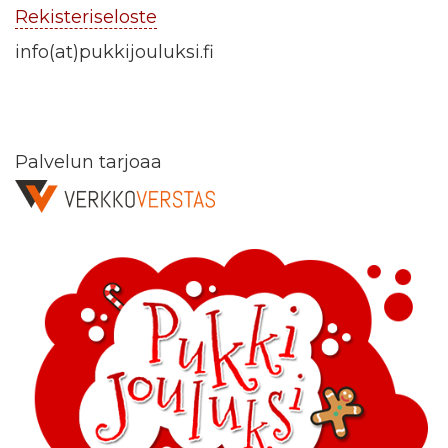
Rekisteriseloste
info(at)pukkijouluksi.fi
Palvelun tarjoaa