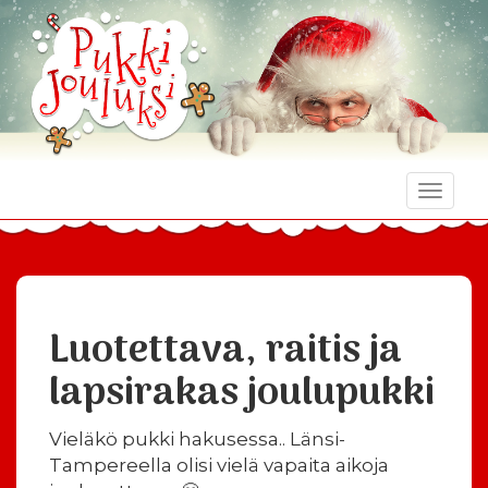
Toggle
naviga
Luotettava, raitis ja
lapsirakas joulupukki
Vieläkö pukki hakusessa.. Länsi-
Tampereella olisi vielä vapaita aikoja