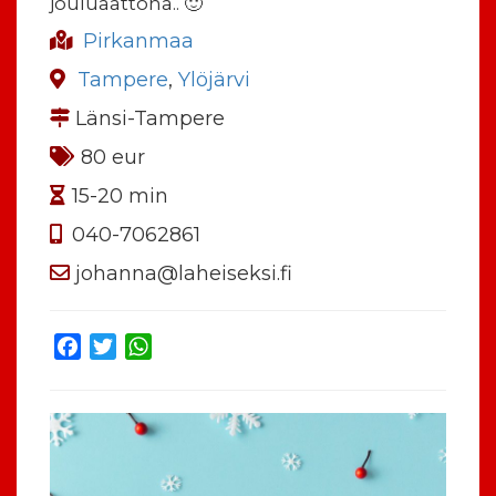
jouluaattona.. 🙂
Pirkanmaa
Tampere
,
Ylöjärvi
Länsi-Tampere
80 eur
15-20 min
040-7062861
johanna@laheiseksi.fi
Facebook
Twitter
WhatsApp