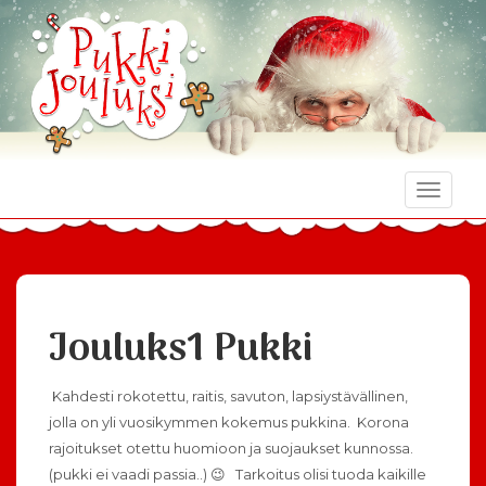
Toggle
naviga
Jouluks1 Pukki
Kahdesti rokotettu, raitis, savuton, lapsiystävällinen,
jolla on yli vuosikymmen kokemus pukkina. Korona
rajoitukset otettu huomioon ja suojaukset kunnossa.
(pukki ei vaadi passia..) 😉 Tarkoitus olisi tuoda kaikille