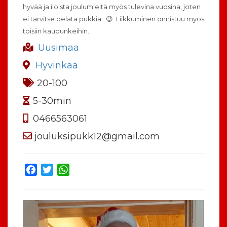
hyvää ja iloista joulumieltä myös tulevina vuosina, joten
ei tarvitse pelätä pukkia.. 😉 Liikkuminen onnistuu myös
toisiin kaupunkeihin..
Uusimaa
Hyvinkää
20-100
5-30min
0466563061
jouluksipukk12@gmail.com
Facebook
Twitter
WhatsApp