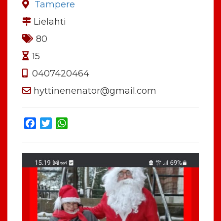
Tampere
Lielahti
80
15
0407420464
hyttinenenator@gmail.com
Facebook
Twitter
WhatsApp