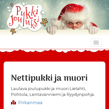
Toggle
naviga
Nettipukki ja muori
Laulava joulupukki ja muori Lielahti,
Pohtola, Lentävänniemi ja Ryydynpohja.
Pirkanmaa