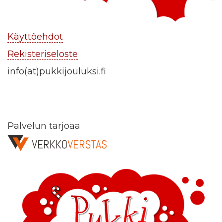
Käyttöehdot
Rekisteriseloste
info(at)pukkijouluksi.fi
Palvelun tarjoaa